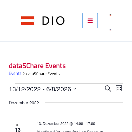
Skip
to
content
Events
dataSChare Events
Events
dataSChare Events
Events
Eve
13/12/2022
 - 
6/8/2026
Suche
Liste
Ans
Datum
Suche
Dezember 2022
wählen.
Nav
und
Ansicht
13. Dezember 2022 @ 14:00
-
17:00
DI.
Naviga
13
Ideation Workshop for Use Cases im