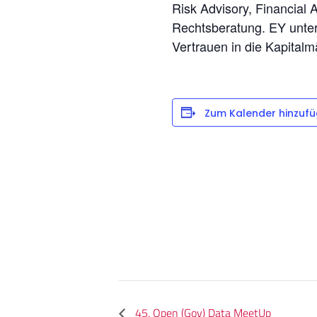
Risk Advisory, Financia
Rechtsberatung. EY unters
Vertrauen in die Kapitalm
Zum Kalender hinzuf
45. Open (Gov) Data MeetUp