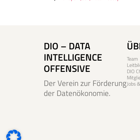
DIO – DATA
ÜB
INTELLIGENCE
Team
OFFENSIVE
Leitbil
DIO C
Mitgl
Der Verein zur Förderung
Jobs &
der Datenökonomie.