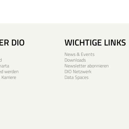
ER DIO
WICHTIGE LINKS
News & Events
d
Downloads
harta
Newsletter abonnieren
ied werden
DIO Netzwerk
 Karriere
Data Spaces