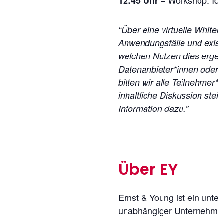
12:45 Uhr
“Über eine virtuelle Whit
Anwendungsfälle und exis
welchen Nutzen dies ergeb
Datenanbieter*innen ode
bitten wir alle Teilnehme
inhaltliche Diskussion st
Information dazu.”
…
Über EY
Ernst & Young ist ein unt
unabhängiger Unternehmen