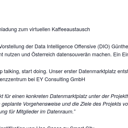
ladung zum virtuellen Kaffeeaustausch
orstellung der Data Intelligence Offensive (DIO) Günth
ent nutzen und Österreich datensouverän machen. Ein Ein
 talking, start doing. Unser erster Datenmarktplatz ent
tenzzentrum bei EY Consulting GmbH
jekt für einen konkreten Datenmarktplatz unter der Projek
e geplante Vorgehensweise und die Ziele des Projekts vo
ung für Mitglieder im Datenraum.”
entifikation von Use-Cases zu Smart City