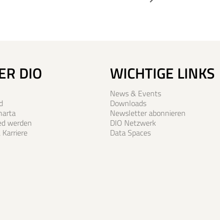
ER DIO
WICHTIGE LINKS
News & Events
d
Downloads
harta
Newsletter abonnieren
ied werden
DIO Netzwerk
 Karriere
Data Spaces