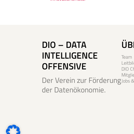
DIO – DATA
ÜB
INTELLIGENCE
Team
OFFENSIVE
Leitbil
DIO C
Mitgl
Der Verein zur Förderung
Jobs &
der Datenökonomie.