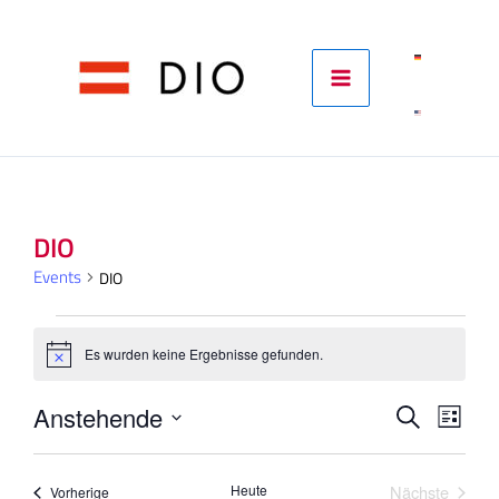
Skip
to
content
Events
DIO
Events
DIO
Es wurden keine Ergebnisse gefunden.
Notice
Events
Eve
Anstehende
Suche
Liste
Ans
Datum
Suche
wählen.
Nav
und
Heute
Nächste
Events
Vorherige