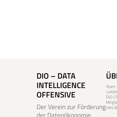
DIO – DATA
ÜB
INTELLIGENCE
Team
OFFENSIVE
Leitbil
DIO C
Mitgl
Der Verein zur Förderung
Jobs &
der Datenökonomie.