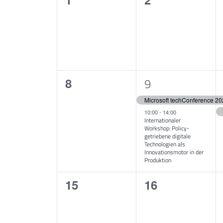
Navigation
von
events,
events,
Events
0
2
8
9
events,
events,
Microsoft techConference 2
10:00
-
14:00
Internationaler
Workshop: Policy-
getriebene digitale
Technologien als
Innovationsmotor in der
Produktion
0
0
15
16
events,
events,