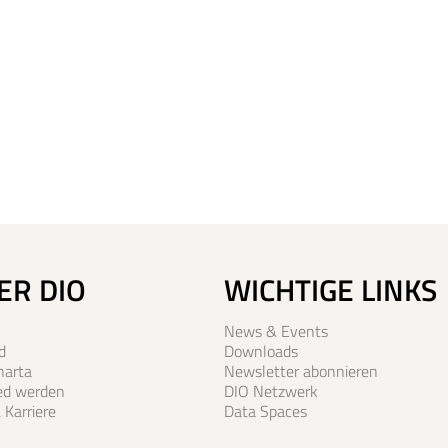
ER DIO
WICHTIGE LINKS
News & Events
d
Downloads
harta
Newsletter abonnieren
ied werden
DIO Netzwerk
 Karriere
Data Spaces