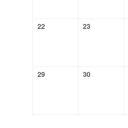
0
0
22
23
events,
events,
0
0
29
30
events,
events,