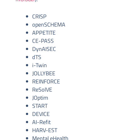
CRISP
openSCHEMA
APPETITE
CE-PASS
DynAISEC
dTS
i-Twin
JOLLYBEE
REINFORCE
ReSolVE
JOptim
START
DEVICE
AI-Refit
HARV-EST
Mental eHealth