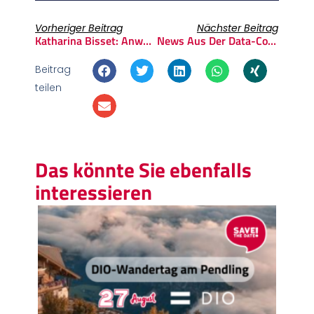
Vorheriger Beitrag
Nächster Beitrag
Katharina Bisset: Anwältin, Nerd, Gründerin, Multipotentialistin
News Aus Der Data-Community: MyData Weekly Digest
Beitrag
teilen
Das könnte Sie ebenfalls
interessieren