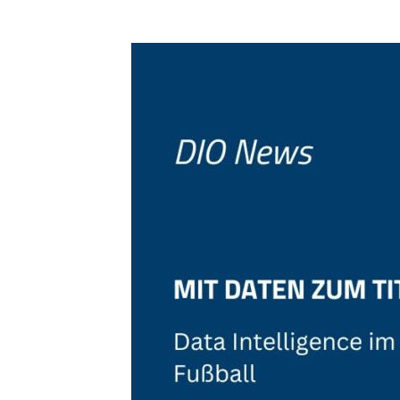
Wie
datengetriebene
Entscheidungen
den
Fußball
revolutionieren