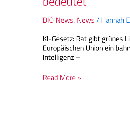
bedeutet
DIO News
,
News
/
Hannah E
KI-Gesetz: Rat gibt grünes L
Europäischen Union ein bahn
Intelligenz –
Read More »