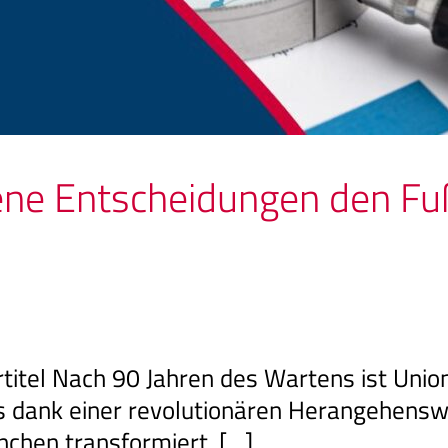
ene Entscheidungen den Fu
itel Nach 90 Jahren des Wartens ist Union
s dank einer revolutionären Herangehenswe
anchen transformiert. […]